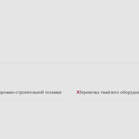
орожно-строительной техники
Перевозка тяжёлого оборудо
омбайнов
Перевозка оборудования для
а Дальний Восток
Перевозка катеров и яхт