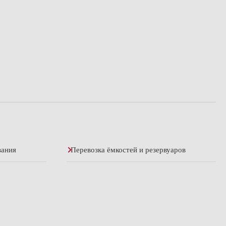
вания
Перевозка ёмкостей и резервуаров
 АЭС
Перевозка оборудования с Тяжмаша
Аренда трала