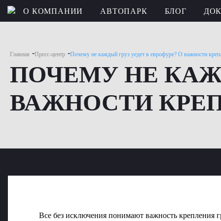
О КОМПАНИИ
АВТОПАРК
БЛОГ
ДО
-
-
Главная
Пресс-центр
Почему не каждый груз уедет в еврофуре? О важности крепл
ПОЧЕМУ НЕ КАЖД
ВАЖНОСТИ КРЕП
Все без исключения понимают важность крепления гр