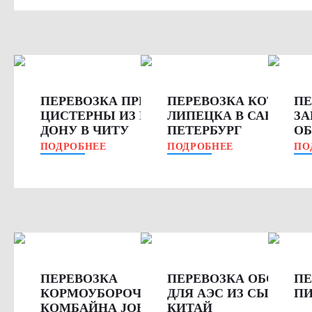
ПЕРЕВОЗКА ПРИЦЕПА-
ПЕРЕВОЗКА КОТЛОВ 
ПЕ
ЦИСТЕРНЫ ИЗ РОСТОВА-НА-
ЛИПЕЦКА В САНКТ-
ЗА
ДОНУ В ЧИТУ
ПЕТЕРБУРГ
ОБ
ПОДРОБНЕЕ
ПОДРОБНЕЕ
ПО
ПЕРЕВОЗКА
ПЕРЕВОЗКА ОБОРУДО
ПЕ
КОРМОУБОРОЧНОГО
ДЛЯ АЭС ИЗ СЫЗРАНИ
ПИ
КОМБАЙНА JOHN DEERE В
КИТАЙ