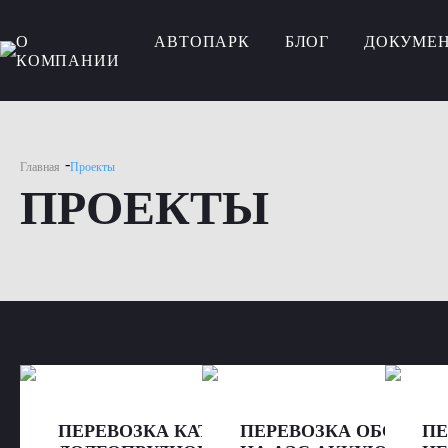
О
АВТОПАРК
БЛОГ
ДОКУМЕ
КОМПАНИИ
-
Главная
Проекты
ПРОЕКТЫ
ПЕРЕВОЗКА КАТЕРА ИЗ
ПЕРЕВОЗКА ОБОРУДО
ПЕ