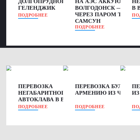
ДОЛГОПРУДНОГО В
НА АЭС АККУЮ:
НЕ
ГЕЛЕНДЖИК
ВОЛГОДОНСК — ТУР
В 
ЧЕРЕЗ ПАРОМ ТУАПСЕ
ПОДРОБНЕЕ
ПО
САМСУН
ПОДРОБНЕЕ
ПЕРЕВОЗКА
ПЕРЕВОЗКА БУЛЬДОЗЕ
ПЕ
НЕГАБАРИТНОГО
АРМЕНИЮ ИЗ ЧЕЛЯБ
ИЗ
АВТОКЛАВА В ВОРОНЕЖ
ПОДРОБНЕЕ
ПОДРОБНЕЕ
ПО