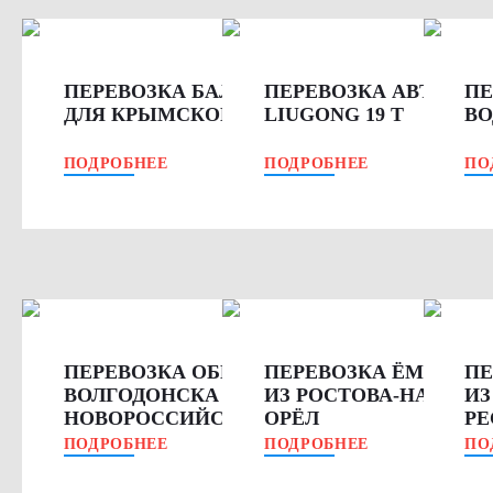
ПЕРЕВОЗКА БАЛОК 23 М, 50 Т
ПЕРЕВОЗКА АВТОГРЕ
ПЕ
ДЛЯ КРЫМСКОГО МОСТА
LIUGONG 19 Т
ВО
ПОДРОБНЕЕ
ПОДРОБНЕЕ
ПО
ПЕРЕВОЗКА ОБЕЧАЕК ИЗ
ПЕРЕВОЗКА ЁМКОСТИ
ПЕ
ВОЛГОДОНСКА В
ИЗ РОСТОВА-НА-ДОНУ
ИЗ
НОВОРОССИЙСК
ОРЁЛ
РЕ
ПОДРОБНЕЕ
ПОДРОБНЕЕ
ПО