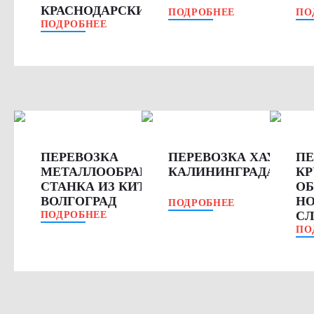
КРАСНОДАРСКИЙ КРАЙ
ПОДРОБНЕЕ
ПО
ПОДРОБНЕЕ
ПЕРЕВОЗКА
ПЕРЕВОЗКА ХАУСБОТ
ПЕ
МЕТАЛЛООБРАБАТЫВАЮЩЕГО
КАЛИНИНГРАДА В ИР
КР
СТАНКА ИЗ КИТАЯ В
ОБ
ВОЛГОГРАД
НО
ПОДРОБНЕЕ
С
ПОДРОБНЕЕ
ПО