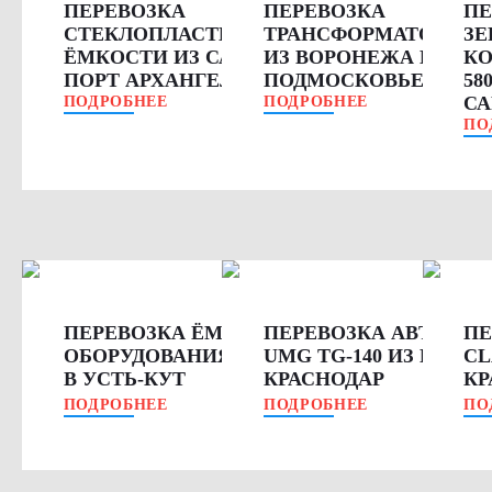
ПЕРЕВОЗКА
ПЕРЕВОЗКА
ПЕ
СТЕКЛОПЛАСТИКОВОЙ
ТРАНСФОРМАТОРА SI
ЗЕ
ЁМКОСТИ ИЗ САФОНОВО В
ИЗ ВОРОНЕЖА В
КО
ПОРТ АРХАНГЕЛЬСК
ПОДМОСКОВЬЕ
58
СА
ПОДРОБНЕЕ
ПОДРОБНЕЕ
ПО
ПЕРЕВОЗКА ЁМКОСТНОГО
ПЕРЕВОЗКА АВТОГРЕ
ПЕ
ОБОРУДОВАНИЯ ИЗ КУРГАНА
UMG TG-140 ИЗ БРЯНС
CL
В УСТЬ-КУТ
КРАСНОДАР
КР
ПОДРОБНЕЕ
ПОДРОБНЕЕ
ПО