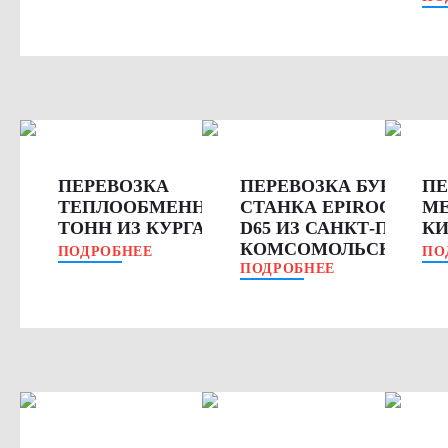
ПЕРЕВОЗКА
ПЕРЕВОЗКА БУРОВОГ
ПЕ
ТЕПЛООБМЕННИКОВ 55
СТАНКА EPIROC FLEX
МЕ
ТОНН ИЗ КУРГАНА В ЯНАО
D65 ИЗ САНКТ-ПЕТЕРБ
КИ
КОМСОМОЛЬСК-НА-А
ПОДРОБНЕЕ
ПО
ПОДРОБНЕЕ