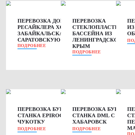
ПЕРЕВОЗКА ДОРОЖНОГО
ПЕРЕВОЗКА
ПЕ
РЕСАЙКЛЕРА XCMG ИЗ
СТЕКЛОПЛАСТИКОВО
ИЗ
ЗАБАЙКАЛЬСКА В
БАССЕЙНА ИЗ
ОБ
САРАТОВСКУЮ ОБЛАСТЬ
ЛЕНИНГРАДСКОЙ ОБЛ
ПО
КРЫМ
ПОДРОБНЕЕ
ПОДРОБНЕЕ
ПЕРЕВОЗКА БУРОВОГО
ПЕРЕВОЗКА БУРОВОГ
ПЕ
СТАНКА EPIROC D65 НА
СТАНКА DML С САХА
СТ
ЧУКОТКУ
ХАБАРОВСК
ПЕ
МА
ПОДРОБНЕЕ
ПОДРОБНЕЕ
ПО