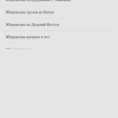
Перевозка грузов из Китая
Перевозка на Дальний Восток
Перевозка катеров и яхт
Аренда трала
© 2017–2026 ООО «Транспортная компания Витязь»
ИНН: 3627030070 | Все права защищены
Политика конфиденциальности
Правила пользования сайтом