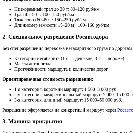
Низкорамный трал до 30 т: 80–120 руб/км
Трал 45–50 т: 100–150 руб/км
Тяжеловоз 60–80 т: 150–250 руб/км
Длинномер (ёмкости 15–20 м): 100–160 руб/км
2. Специальное разрешение Росавтодора
Без спецразрешения перевозка негабаритного груза по дорогам
Категории негабарита (1-я — дешевле, 3-я — дороже)
Массы автопоезда
Протяжённости маршрута и количества дорог
Ориентировочная стоимость разрешений:
1-я категория, короткий маршрут: 1 500–3 000 руб.
2-я категория, межрегиональный маршрут: 5 000–15 000 р
3-я категория, длинный маршрут: 15 000–50 000 руб.
Разрешение оформляется на конкретный маршрут через
Росавт
3. Машина прикрытия
2-я категория требует 1 машину прикрытия, 3-я — 2 машины. 