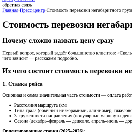
обратная связь
Главная
-
Пресс-центр
-
Стоимость перевозки негабаритного груза
Стоимость перевозки негабари
Почему сложно назвать цену сразу
Первый вопрос, который задаёт большинство клиентов: «Скольк
чего зависит — расскажем подробно.
Из чего состоит стоимость перевозки н
1. Ставка рейса
Основная и самая значительная часть стоимости — оплата работ
Расстояния маршрута (км)
Типа трала (обычный низкорамный, длинномер, тяжелово
Загруженности направления (популярные маршруты деше
Сезона (декабрь–февраль — дешевле, апрель–июнь — до
Ориентировочные ставки (2025–2026):