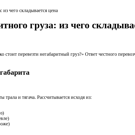
: из чего складывается цена
тного груза: из чего складыва
о стоит перевезти негабаритный груз?» Ответ честного перевоз
егабарита
ы трала и тягача. Рассчитывается исходя из:
з)
вле)
роже)