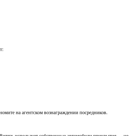
т:
номите на агентском вознаграждении посредников.
 Витязь использует собственные автомобили прикрытия — не