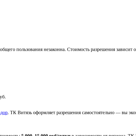
 общего пользования незаконна. Стоимость разрешения зависит о
уб.
одор
. ТК Витязь оформляет разрешения самостоятельно — вы эко
Стоимость:
5 000–15 000 руб/сутки
в зависимости от региона. ТК