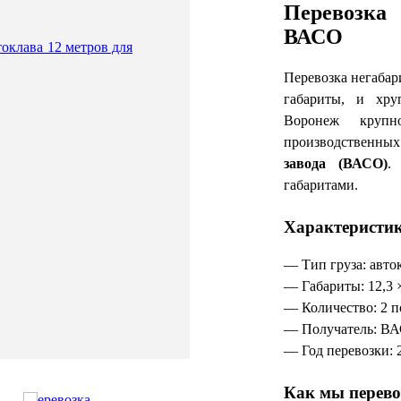
Перевозка
ВАСО
Перевозка негабар
габариты, и хру
Воронеж крупно
производственн
завода (ВАСО)
.
габаритами.
Характеристик
— Тип груза: авто
— Габариты: 12,3 ×
— Количество: 2 
— Получатель: ВА
— Год перевозки: 
Как мы перев